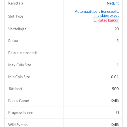
Kehittäjä
NetEnt
Automaattipeli
,
Bonuspelit
,
Ilmaiskierrokset
Slot Type
... Katso kaikki
Voittolinjat
20
Rullaa
5
Palautusprosentti
-
Max Coin Size
1
Min Coin Size
0.01
Jättipotti
500
Bonus Game
Kyllä
Progressiivinen
Ei
Wild Symbol
Kyllä