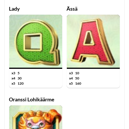
Lady
Ässä
x3
5
x3
10
x4
30
x4
50
x5
120
x5
160
Oranssi Lohikäärme