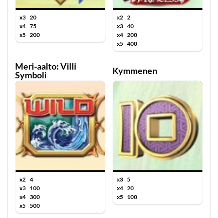
x3
20
x2
2
x4
75
x3
40
x5
200
x4
200
x5
400
Meri-aalto: Villi
Kymmenen
Symboli
x2
4
x3
5
x3
100
x4
20
x4
300
x5
100
x5
500