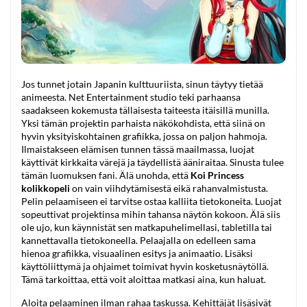
Jos tunnet jotain Japanin kulttuuriista, sinun täytyy tietää
animeesta. Net Entertainment studio teki parhaansa
saadakseen kokemusta tällaisesta taiteesta itäisillä munilla.
Yksi tämän projektin parhaista näkökohdista, että siinä on
hyvin yksityiskohtainen grafiikka, jossa on paljon hahmoja.
Ilmaistakseen elämisen tunnen tässä maailmassa, luojat
käyttivät kirkkaita värejä ja täydellistä ääniraitaa. Sinusta tulee
tämän luomuksen fani. Älä unohda, että
Koi Princess
kolikkopeli
on vain viihdytämisestä eikä rahanvalmistusta.
Pelin pelaamiseen ei tarvitse ostaa kalliita ​​tietokoneita. Luojat
sopeuttivat projektinsa mihin tahansa näytön kokoon. Älä siis
ole ujo, kun käynnistät sen matkapuhelimellasi, tabletilla tai
kannettavalla tietokoneella. Pelaajalla on edelleen sama
hienoa grafiikka, visuaalinen esitys ja animaatio. Lisäksi
käyttöliittymä ja ohjaimet toimivat hyvin kosketusnäytöllä.
Tämä tarkoittaa, että voit aloittaa matkasi aina, kun haluat.
Aloita pelaaminen ilman rahaa taskussa. Kehittäjät lisäsivät