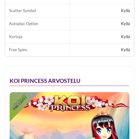
Scatter Symbol
Kyllä
Autoplay Option
Kyllä
Kertoja
Kyllä
Free Spins
Kyllä
KOI PRINCESS ARVOSTELU