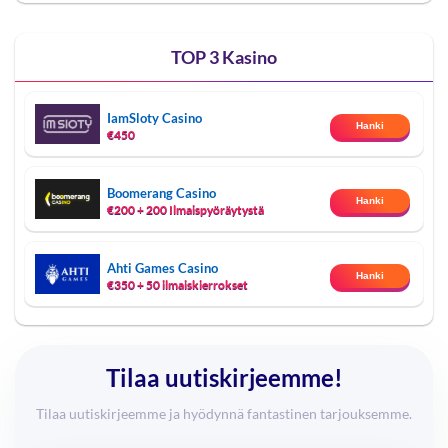
TOP 3 Kasino
IamSloty Casino
Hanki
€450
Bonus
Boomerang Casino
Hanki
€200 + 200 Ilmaispyöräytystä
Bonus
Ahti Games Casino
Hanki
€350 + 50 ilmaiskierrokset
Bonus
Tilaa uutiskirjeemme!
Tilaa uutiskirjeemme ja hyödynnä fantastinen tarjouksemme.