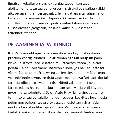
ilmaisen kokeiluversion, joka antaa täydellisen tavan
aloittelijoille tutustua peliprosessiin. Lisäksi se sisältää kaikki
alkuperäisen tilan perusosat. Ellei haluat ansaita rahaa. Tällöin
kirjaudut paremmin kehittäjän verkkosivuston kautta. Silloin
sinulla on mahdollisuus kirjautua mihin tahansa samassa
tilissä olevaan gadgetiin, jossa on kaikki pilviasemaan
tallennetut tiedot.
PELAAMINEN JA PALKINNOT
Koi Princess
uhkapelin pelaamista ei voi käynnistää ilman
profiilin konfiguraatioa. On erityinen paneeli alaspäin pelin
kiekoilla. Käytä Taso–osaston muuttaaksesi tasoa, jolla aiot
pelata. Paina Coin Value–laatikon nuolia, jos haluat lisätä tai
vähentää rahan määrää vetoa varten. Jos haluat tietää oikean
vedonlyönnin arvon, tarkista vasemmalla oleva Bet-laatikko tai
tarkista oikealla oleva pankkisi. Nämä vaihtoehdot ovat
tarpeeksi, jos haluat aloittaa pelaamisen. Mutta voit käyttää
myös muita toimintoja. Se on Auto Play. Tämä ainutlaatuinen
toiminto antaa pelaajalle mahdollisuuden keskittyä huomiotta
peliin niin paljon. Itse projektissa panostetaan rahasi. Älä
unohda tarkistaa tilastoja ajoittain. Vain tässä tapauksessa
tiedät, kuinka monta kolikkoa olet jo ansainnut. Vedonlyönnin