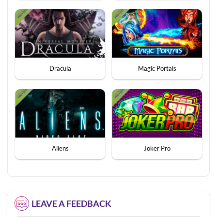
Dracula
Magic Portals
Aliens
Joker Pro
LEAVE A FEEDBACK