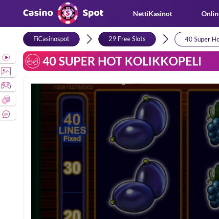
NettiKasinot
Onlin
FiCasinospot
29 Free Slots
40 Super H
40 SUPER HOT KOLIKKOPELI