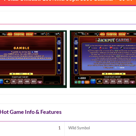
 Hot Game Info & Features
e
1
Wild Symbol