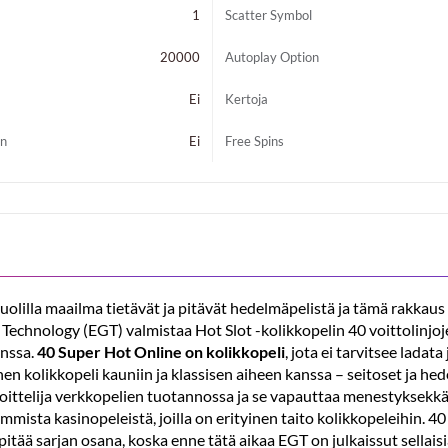
1
Scatter Symbol
20000
Autoplay Option
Ei
Kertoja
en
Ei
Free Spins
puolilla maailma tietävät ja pitävät hedelmäpelistä ja tämä rakkau
echnology (EGT) valmistaa Hot Slot -kolikkopelin 40 voittolinjoje
anssa.
40 Super Hot Online on kolikkopeli
, jota ei tarvitsee ladata
nen kolikkopeli kauniin ja klassisen aiheen kanssa – seitoset ja he
loittelija verkkopelien tuotannossa ja se vapauttaa menestyksekkä
immista kasinopeleistä, joilla on erityinen taito kolikkopeleihin. 4
 pitää sarjan osana, koska enne tätä aikaa EGT on julkaissut sellaisi