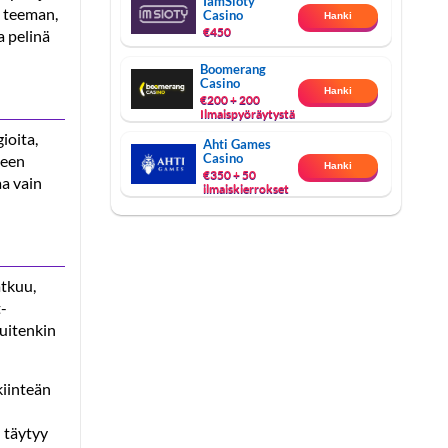
IamSloty
n teeman,
Casino
Hanki
€450
a pelinä
Bonus
Boomerang
Casino
Hanki
€200 + 200
Ilmaispyöräytystä
Bonus
ioita,
Ahti Games
Casino
seen
Hanki
€350 + 50
aa vain
ilmaiskierrokset
Bonus
atkuu,
t-
kuitenkin
kiinteän
n täytyy