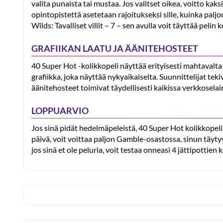
valita punaista tai mustaa. Jos valitset oikea, voitto kak
opintopistettä asetetaan rajoitukseksi sille, kuinka paljon
Wilds: Tavalliset villit – 7 – sen avulla voit täyttää pelin
GRAFIIKAN LAATU JA ÄÄNITEHOSTEET
40 Super Hot -kolikkopeli näyttää erityisesti mahtavalta 
grafiikka, joka näyttää nykyaikaiselta. Suunnittelijat teki
äänitehosteet toimivat täydellisesti kaikissa verkkoselai
LOPPUARVIO
Jos sinä pidät hedelmäpeleistä, 40 Super Hot kolikkopeli 
päivä, voit voittaa paljon Gamble-osastossa, sinun täytyy
jos sinä et ole peluria, voit testaa onneasi 4 jättipottien