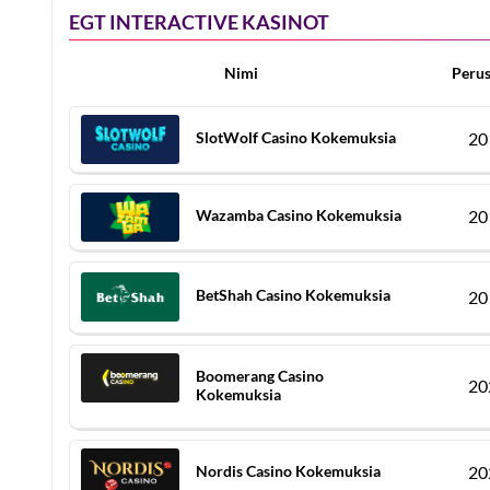
EGT INTERACTIVE KASINOT
Nimi
Perus
SlotWolf Casino Kokemuksia
20
Wazamba Casino Kokemuksia
20
BetShah Casino Kokemuksia
20
Boomerang Casino
20
Kokemuksia
Nordis Casino Kokemuksia
20