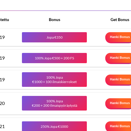
tettu
Bonus
Get Bonus
19
Jopa
€350
Hanki Bonus
19
100% Jopa
€500 + 200 FS
Hanki Bonus
100% Jopa
19
Hanki Bonus
€1000 + 100 ilmaiskierrokset
100% Jopa
20
Hanki Bonus
€200 + 200 Ilmaispyöräytystä
21
250% Jopa
€1000
Hanki Bonus