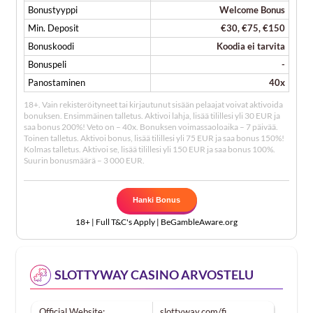
Bonustyyppi
Welcome Bonus
Min. Deposit
€30, €75, €150
Bonuskoodi
Koodia ei tarvita
Bonuspeli
-
Panostaminen
40x
18+. Vain rekisteröityneet tai kirjautunut sisään pelaajat voivat aktivoida
bonuksen. Ensimmäinen talletus. Aktivoi lahja, lisää tilillesi yli 30 EUR ja
saa bonus 200%! Veto on – 40x. Bonuksen voimassaoloaika – 7 päivää.
Toinen talletus. Aktivoi bonus, lisää tilillesi yli 75 EUR ja saa bonus 150%!
Kolmas talletus. Aktivoi se, lisää tilillesi yli 150 EUR ja saa bonus 100%.
Suurin bonusmäärä – 3 000 EUR.
Hanki Bonus
18+ | Full
T&C's Apply
| BeGambleAware.org
SLOTTYWAY CASINO ARVOSTELU
Official Website:
slottyway.com/fi