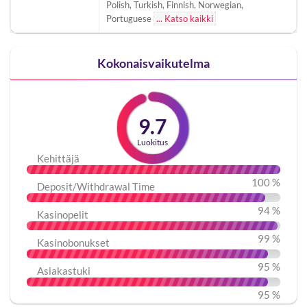
Polish, Turkish, Finnish, Norwegian,
Portuguese
... Katso kaikki
Kokonaisvaikutelma
9.7
Luokitus
Kehittäjä
100
%
Deposit/Withdrawal Time
94
%
Kasinopelit
99
%
Kasinobonukset
95
%
Asiakastuki
95
%