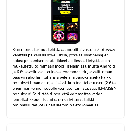
Kun monet kasinot kehittävät mobiilisivustoja, Slottyway
kehittää paikallisia sovelluksia, jotka sallivat pelaajien
kokea pelaamisen edut liikkeellä ollessa. Tietysti, se on
mukautettu toimimaan mobiiliselaimissa, mutta Android-
ja iOS-sovellukset tarjoavat enemmän etuja: välittömän
pääsyn rahoihin, tuhansia pelejä ja panoksia sekä kaikki
bonukset ilman ehtoja. Lisäksi, kun teet talletuksen (2 € tai
enemmän) ennen sovelluksen asentamista, saat ILMAISEN
bonuksen! Se riittää siihen, että voit asettaa vedon
lempikolikkopeliisi, mikä on säilyttänyt kaikki
ominaisuudet jotka näit aiemmin tietokoneellasi.