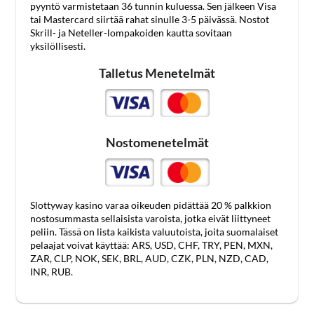
pyyntö varmistetaan 36 tunnin kuluessa. Sen jälkeen Visa
tai Mastercard siirtää rahat sinulle 3-5 päivässä. Nostot
Skrill- ja Neteller-lompakoiden kautta sovitaan
yksilöllisesti.
Talletus Menetelmät
Nostomenetelmät
Slottyway kasino varaa oikeuden pidättää 20 % palkkion
nostosummasta sellaisista varoista, jotka eivät liittyneet
peliin. Tässä on lista kaikista valuutoista, joita suomalaiset
pelaajat voivat käyttää: ARS, USD, CHF, TRY, PEN, MXN,
ZAR, CLP, NOK, SEK, BRL, AUD, CZK, PLN, NZD, CAD,
INR, RUB.