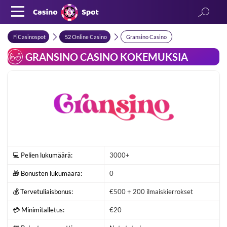
FiCasinospot
52 Online Casino
Gransino Casino
GRANSINO CASINO KOKEMUKSIA
💻 Pelien lukumäärä:
3000+
🎁 Bonusten lukumäärä:
0
💰 Tervetuliaisbonus:
€500 + 200 ilmaiskierrokset
💳 Minimitalletus:
€20