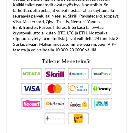
Kaikki talletusmetodit ovat myös hyviä nostoihin. Se
tarkoittaa, että pelaajat voivat nostaa rahaa käyttämällä
seuraavia palveluita: Neteller, Skrill, Paysafecard, ecopayz,
Visa, Mastercard, Qiwi, Trustly, Neosurf, Yandex,
BankTransfer, Payeer, Interac, Interkasa tai pyytää
kryptovaluuttoja, kuten BTC, LTC ja ETH. Nostoaika
riippuu käytetystä metodista ja voi vaihdella 24 tunnista 3-
5 arkipäivään. Maksiminostosumma eroaa riippuen VIP-
tasosta ja voi vaihdella 10.000-20.000€ välillä.
Talletus Menetelmät