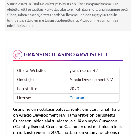
Suurin osa tällä listalla olevista yrityksistä on liikekumppaneitamme. On
oletettu, että se saattaisi vaikuttaa alustojen valintaan, joita analysoimme sekä
siihen, miten ne on sijoitettu nettisivuillemme. Meidän täytyy kuitenkin
tunnustaa, että olemme täysin puolueettomia. Pitäydymme vain omissa
mielipiteissämme.
GRANSINO CASINO ARVOSTELU
Official Website:
gransino.com/fi/
Omistaja:
Araxio Development N.V.
Perustettu:
2020
License:
Curacao
Gransino on nettikasinoalusta, jonka omistaja ja hallitsija
on Araxio Development N.V. Tämä yritys on perustettu
Curacaon lakien alaisuudessa ja sillä on myös Curacaon
eGaming lisenssi. Gransino Casino on uusi nettialusta joka
on julkaistu vuonna 2020, mutta se on vetänyt puoleensa