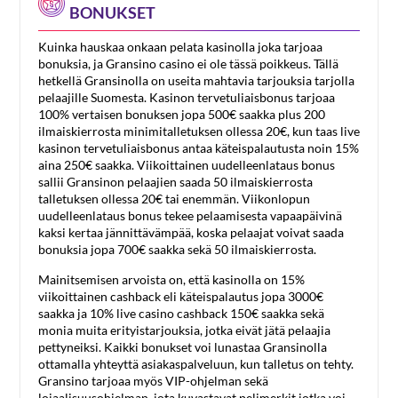
BONUKSET
Kuinka hauskaa onkaan pelata kasinolla joka tarjoaa
bonuksia, ja Gransino casino ei ole tässä poikkeus. Tällä
hetkellä Gransinolla on useita mahtavia tarjouksia tarjolla
pelaajille Suomesta. Kasinon tervetuliaisbonus tarjoaa
100% vertaisen bonuksen jopa 500€ saakka plus 200
ilmaiskierrosta minimitalletuksen ollessa 20€, kun taas live
kasinon tervetuliaisbonus antaa käteispalautusta noin 15%
aina 250€ saakka. Viikoittainen uudelleenlataus bonus
sallii Gransinon pelaajien saada 50 ilmaiskierrosta
talletuksen ollessa 20€ tai enemmän. Viikonlopun
uudelleenlataus bonus tekee pelaamisesta vapaapäivinä
kaksi kertaa jännittävämpää, koska pelaajat voivat saada
bonuksia jopa 700€ saakka sekä 50 ilmaiskierrosta.
Mainitsemisen arvoista on, että kasinolla on 15%
viikoittainen cashback eli käteispalautus jopa 3000€
saakka ja 10% live casino cashback 150€ saakka sekä
monia muita erityistarjouksia, jotka eivät jätä pelaajia
pettyneiksi. Kaikki bonukset voi lunastaa Gransinolla
ottamalla yhteyttä asiakaspalveluun, kun talletus on tehty.
Gransino tarjoaa myös VIP-ohjelman sekä
lojaalisuusohjelman, jota kuvastavat pelimerkit jotka voi