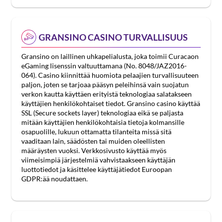
GRANSINO CASINO TURVALLISUUS
Gransino on laillinen uhkapelialusta, joka toimii Curacaon
eGaming lisenssin valtuuttamana (No. 8048/JAZ2016-
064). Casino kiinnittää huomiota pelaajien turvallisuuteen
paljon, joten se tarjoaa pääsyn peleihinsä vain suojatun
verkon kautta käyttäen erityistä teknologiaa salatakseen
käyttäjien henkilökohtaiset tiedot. Gransino casino käyttää
SSL (Secure sockets layer) teknologiaa eikä se paljasta
mitään käyttäjien henkilökohtaisia tietoja kolmansille
osapuolille, lukuun ottamatta tilanteita missä sitä
vaaditaan lain, säädösten tai muiden oleellisten
määräysten vuoksi. Verkkosivusto käyttää myös
viimeisimpiä järjestelmiä vahvistaakseen käyttäjän
luottotiedot ja käsittelee käyttäjätiedot Euroopan
GDPR:ää noudattaen.