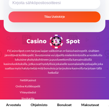
Tilaa Uutiskirje
FiCasinoSpot.com tarjoaa laajan valikoiman erilaisia kasinopelit, sisältäen
jännittävät kolikkopelit. Sivustomme voi ylpeillä mielenkiintoisilla arvosteluilla
lukuisine yksityiskohtineen ja puolueettomilla kansainvälisillä
kasinoluokituksilla, jotka ovat hyödyllisiä jokaiselle suomalaiselle pelaajalle joka
saattaa myös haluta tietää mitä bonuksia ja tarjouksia kasinoilla tarjotaan tällä
hetkellä!
NettiKasinot
Online Kolikkopelit
Yhteystiedot
Sivukartta
Arvostelu
Ohjelmisto
Bonukset
Maksutavat
Tietosuojakäytäntö
Vastuullinen Pelaaminen