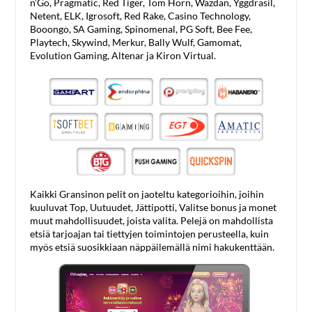
n’Go, Pragmatic, Red Tiger, Tom Horn, Wazdan, Yggdrasil,
Netent, ELK, Igrosoft, Red Rake, Casino Technology,
Booongo, SA Gaming, Spinomenal, PG Soft, Bee Fee,
Playtech, Skywind, Merkur, Bally Wulf, Gamomat,
Evolution Gaming, Altenar ja Kiron Virtual.
Kaikki Gransinon pelit on jaoteltu kategorioihin, joihin
kuuluvat Top, Uutuudet, Jättipotti, Valitse bonus ja monet
muut mahdollisuudet, joista valita. Pelejä on mahdollista
etsiä tarjoajan tai tiettyjen toimintojen perusteella, kuin
myös etsiä suosikkiaan näppäilemällä nimi hakukenttään.