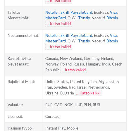
... Katso kaikki
Talletus
Neteller
,
Skrill
,
PaysafeCard
, EcoPayz,
Visa
,
Menetelmät:
MasterCard
, QIWI,
Trustly
, Neosurf,
Bitcoin
... Katso kaikki
Nostomenetelmät:
Neteller
,
Skrill
,
PaysafeCard
, EcoPayz,
Visa
,
MasterCard
, QIWI,
Trustly
, Neosurf,
Bitcoin
... Katso kaikki
Käytettävissä
Canada, New Zealand, Germany, Finland,
olevat maat:
Norway, Poland, Russia, Hungary, India, Czech
Republic
... Katso kaikki
Rajoitetut Maat:
United States, United Kingdom, Afghanistan,
Iran, Sweden, Iraq, Israel, Netherlands,
Ukraine, Bulgaria
... Katso kaikki
Valuutat:
EUR, CAD, NOK, HUF, PLN, RUB
Lisenssit:
Curacao
Kasinon tyyppi:
Instant Play, Mobile