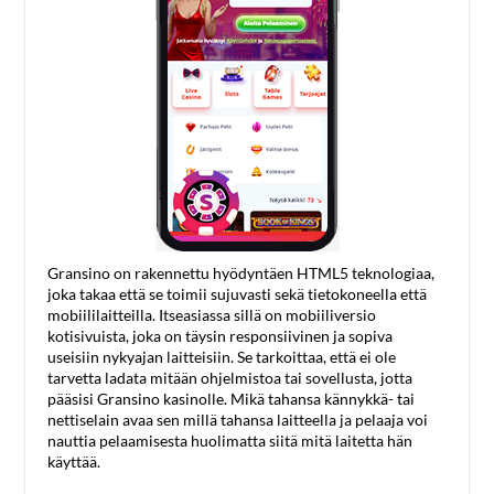
Gransino on rakennettu hyödyntäen HTML5 teknologiaa,
joka takaa että se toimii sujuvasti sekä tietokoneella että
mobiililaitteilla. Itseasiassa sillä on mobiiliversio
kotisivuista, joka on täysin responsiivinen ja sopiva
useisiin nykyajan laitteisiin. Se tarkoittaa, että ei ole
tarvetta ladata mitään ohjelmistoa tai sovellusta, jotta
pääsisi Gransino kasinolle. Mikä tahansa kännykkä- tai
nettiselain avaa sen millä tahansa laitteella ja pelaaja voi
nauttia pelaamisesta huolimatta siitä mitä laitetta hän
käyttää.