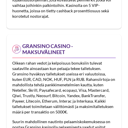
vaihtaa joihinkin palkintoihin. Kasinolla on 5 VIP-
huonetta, joissa on tietty cashback prosenttiosuus sekä
korotetut nostorajat.
GRANSINO CASINO -
MAKSUVÄLINEET
Oikean rahan vedot ja kelpoisuus bonuksiin tulevat
saataville ainoastaan kun pelaaja tekee talletuksen.
Gransino hyväksyy talletukset useissa eri valuutoissa,
kuten EUR, CAD, NOK, HUF, PLN ja RUB. Rahansiirtoja on
mahdollista tehdä pankkimenetelmien kautta, kuten
Neteller, Skrill, Paysafecard, ecopayz, Visa, Mastercard,
Qiwi, Trustly, Neosurf, Bitcoin, Yandex, BankTransfer,
Payeer, Litecoin, Etherum, Interac ja Interkasa. Kaikki
talletukset toimitetaan välittömästi ja maksimitalletuksen
määrä per transaktio on 5000€.
Suurin mahdollinen nautinto pelaamiskokemuksessa on
nostaa Gransino kasinolla pelaamisesta saadut voitot.